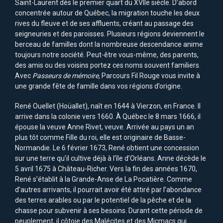
Saint-Laurent dès le premier quart du XVIIe siècle. D’abord
concentrée autour de Québec, la migration touche les deux
rives du fleuve et de ses affluents, créant au passage des
seigneuries et des paroisses. Plusieurs régions deviennent le
berceau de familles dont la nombreuse descendance anime
toujours notre société. Peut-être vous-même, des parents,
des amis ou des voisins portez ces noms souvent familiers.
Avec
Passeurs de mémoire,
Parcours Fil Rouge vous invite à
une grande fête de famille dans vos régions d’origine.
René Ouellet (Hoüallet), naît en 1644 à Vierzon, en France. Il
arrive dans la colonie vers 1660. À Québec le 8 mars 1666, il
épouse la veuve Anne Rivet, veuve. Arrivée au pays un an
plus tôt comme Fille du roi, elle est originaire de Basse-
Normandie. Le 6 février 1673, René obtient une concession
sur une terre qu’il cultive déjà à l’île d’Orléans. Anne décède le
5 avril 1675 à Château-Richer. Vers la fin des années 1670,
René s’établit à la Grande-Anse de La Pocatière. Comme
d’autres arrivants, il pourrait avoir été attiré par l’abondance
des terres arables ou par le potentiel de la pêche et de la
chasse pour subvenir à ses besoins. Durant cette période de
peuplement, il côtoie des Malécites et des Micmacs qui