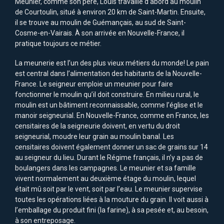
Meunier, comme son père, Louis travaille d’abord au moulin
de Courtoulin, situé à environ 20 km de Saint-Martin. Ensuite,
il se trouve au moulin de Guémançais, au sud de Saint-
Cosme-en-Vairais. À son arrivée en Nouvelle-France, il
pratique toujours ce métier.
La meunerie est l’un des plus vieux métiers du monde! Le pain
est central dans l’alimentation des habitants de la Nouvelle-
France. Le seigneur emploie un meunier pour faire
fonctionner le moulin qu’il doit construire. En milieu rural, le
moulin est un bâtiment reconnaissable, comme l’église et le
manoir seigneurial. En Nouvelle-France, comme en France, les
censitaires de la seigneurie doivent, en vertu du droit
seigneurial, moudre leur grain au moulin banal. Les
censitaires doivent également donner un sac de grains sur 14
au seigneur du lieu. Durant le Régime français, il n’y a pas de
boulangers dans les campagnes. Le meunier et sa famille
vivent normalement au deuxième étage du moulin, lequel
était mû soit par le vent, soit par l’eau. Le meunier supervise
toutes les opérations liées à la mouture du grain. Il voit aussi à
l’emballage du produit fini (la farine), à sa pesée et, au besoin,
à son entreposage.