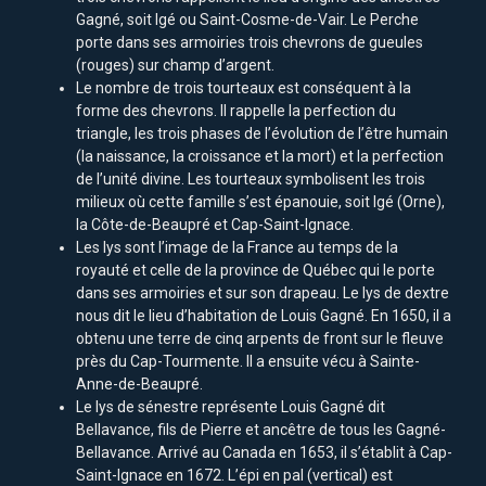
Gagné, soit Igé ou Saint-Cosme-de-Vair. Le Perche
porte dans ses armoiries trois chevrons de gueules
(rouges) sur champ d’argent.
Le nombre de trois tourteaux est conséquent à la
forme des chevrons. Il rappelle la perfection du
triangle, les trois phases de l’évolution de l’être humain
(la naissance, la croissance et la mort) et la perfection
de l’unité divine. Les tourteaux symbolisent les trois
milieux où cette famille s’est épanouie, soit Igé (Orne),
la Côte-de-Beaupré et Cap-Saint-Ignace.
Les lys sont l’image de la France au temps de la
royauté et celle de la province de Québec qui le porte
dans ses armoiries et sur son drapeau. Le lys de dextre
nous dit le lieu d’habitation de Louis Gagné. En 1650, il a
obtenu une terre de cinq arpents de front sur le fleuve
près du Cap-Tourmente. Il a ensuite vécu à Sainte-
Anne-de-Beaupré.
Le lys de sénestre représente Louis Gagné dit
Bellavance, fils de Pierre et ancêtre de tous les Gagné-
Bellavance. Arrivé au Canada en 1653, il s’établit à Cap-
Saint-Ignace en 1672. L’épi en pal (vertical) est