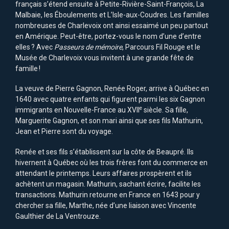
français s’étend ensuite à Petite-Rivière-Saint-François, La
Malbaie, les Éboulements et L’Isle-aux-Coudres. Les familles
nombreuses de Charlevoix ont ainsi essaimé un peu partout
en Amérique. Peut-être, portez-vous le nom d’une d’entre
elles ? Avec
Passeurs de mémoire
, Parcours Fil Rouge et le
Musée de Charlevoix vous invitent à une grande fête de
famille !
La veuve de Pierre Gagnon, Renée Roger, arrive à Québec en
1640 avec quatre enfants qui figurent parmi les six Gagnon
e
immigrants en Nouvelle-France au XVII
siècle. Sa fille,
Marguerite Gagnon, et son mari ainsi que ses fils Mathurin,
Jean et Pierre sont du voyage.
Renée et ses fils s’établissent sur la côte de Beaupré. Ils
hivernent à Québec où les trois frères font du commerce en
attendant le printemps. Leurs affaires prospèrent et ils
achètent un magasin. Mathurin, sachant écrire, facilite les
transactions. Mathurin retourne en France en 1643 pour y
chercher sa fille, Marthe, née d’une liaison avec Vincente
Gaulthier de La Ventrouze.