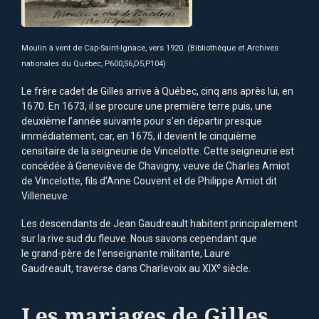
Moulin à vent de Cap-Saint-Ignace, vers 1920. (Bibliothèque et Archives
nationales du Québec, P600,S6,D5,P104)
Le frère cadet de Gilles arrive à Québec, cinq ans après lui, en
1670. En 1673, il se procure une première terre puis, une
deuxième l’année suivante pour s’en départir presque
immédiatement, car, en 1675, il devient le cinquième
censitaire de la seigneurie de Vincelotte. Cette seigneurie est
concédée à Geneviève de Chavigny, veuve de Charles Amiot
de Vincelotte, fils d'Anne Couvent et de Philippe Amiot dit
Villeneuve.
Les descendants de Jean Gaudreault habitent principalement
sur la rive sud du fleuve. Nous savons cependant que
le grand-père de l’enseignante militante, Laure
e
Gaudreault, traverse dans Charlevoix au XIX
siècle.
Les mariages de Gilles