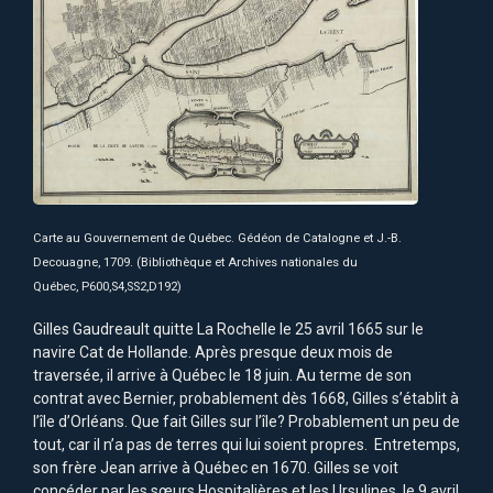
Carte au Gouvernement de Québec. Gédéon de Catalogne et J.-B.
Decouagne, 1709. (Bibliothèque et Archives nationales du
Québec, P600,S4,SS2,D192)
Gilles Gaudreault quitte La Rochelle le 25 avril 1665 sur le
navire Cat de Hollande. Après presque deux mois de
traversée, il arrive à Québec le 18 juin. Au terme de son
contrat avec Bernier, probablement dès 1668, Gilles s’établit à
l’île d’Orléans. Que fait Gilles sur l’île? Probablement un peu de
tout, car il n’a pas de terres qui lui soient propres. Entretemps,
son frère Jean arrive à Québec en 1670. Gilles se voit
concéder par les sœurs Hospitalières et les Ursulines, le 9 avril