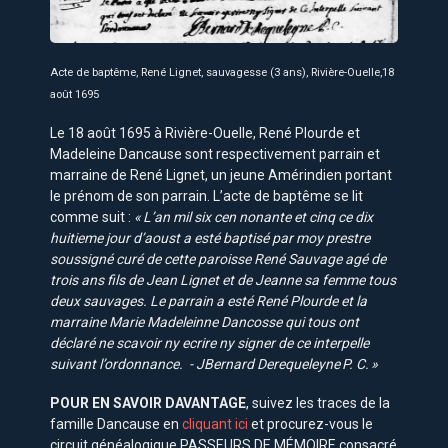
Acte de baptême, René Lignet, sauvagesse (3 ans), Rivière-Ouelle,18
août 1695
Le 18 août 1695 à Rivière-Ouelle, René Plourde et
Madeleine Dancause sont respectivement parrain et
marraine de René Lignet, un jeune Amérindien portant
le prénom de son parrain. L’acte de baptême se lit
comme suit :
« L’an mil six cen nonante et cinq ce dix
huitieme jour d’aoust a esté baptisé par moy prestre
soussigné curé de cette paroisse René Sauvage agé de
trois ans fils de Jean Lignet et de Jeanne sa femme tous
deux sauvages. Le parrain a esté René Plourde et la
marraine Marie Madeleinne Dancosse qui tous ont
déclaré ne scavoir ny ecrire ny signer de ce interpelle
suivant l’ordonnance. - JBernard Derequeleyne P. C. »
POUR EN SAVOIR DAVANTAGE
, suivez les traces de la
famille Dancause en
cliquant ici
et procurez-vous le
circuit généalogique PASSEURS DE MÉMOIRE consacré