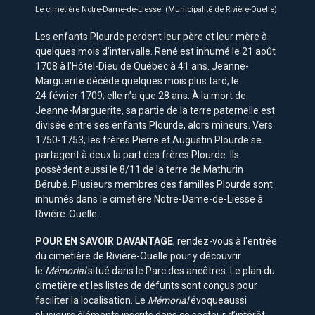
Le cimetière Notre-Dame-de-Liesse. (Municipalité de Rivière-Ouelle)
Les enfants Plourde perdent leur père et leur mère à
quelques mois d’intervalle. René est inhumé le 21 août
1708 à l’Hôtel-Dieu de Québec à 41 ans. Jeanne-
Marguerite décède quelques mois plus tard, le
24 février 1709; elle n’a que 28 ans. À la mort de
Jeanne-Marguerite, sa partie de la terre paternelle est
divisée entre ses enfants Plourde, alors mineurs. Vers
1750-1753, les frères Pierre et Augustin Plourde se
partagent à deux la part des frères Plourde. Ils
possèdent aussi le 8/11 de la terre de Mathurin
Bérubé. Plusieurs membres des familles Plourde sont
inhumés dans le cimetière Notre-Dame-de-Liesse à
Rivière-Ouelle.
POUR EN SAVOIR DAVANTAGE
, rendez-vous à l'entrée
du cimetière de Rivière-Ouelle pour y découvrir
le
Mémorial
situé dans le Parc des ancêtres. Le plan du
cimetière et les listes de défunts sont conçus pour
faciliter la localisation. Le
Mémorial
évoqueaussi