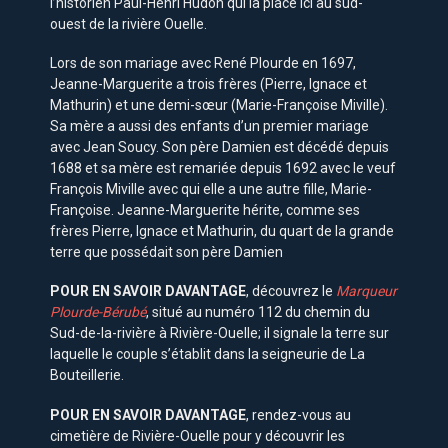
l’historien Paul-Henri Hudon qui la place ici au sud-
ouest de la rivière Ouelle.
Lors de son mariage avec René Plourde en 1697,
Jeanne-Marguerite a trois frères (Pierre, Ignace et
Mathurin) et une demi-sœur (Marie-Françoise Miville).
Sa mère a aussi des enfants d’un premier mariage
avec Jean Soucy. Son père Damien est décédé depuis
1688 et sa mère est remariée depuis 1692 avec le veuf
François Miville avec qui elle a une autre fille, Marie-
Françoise. Jeanne-Marguerite hérite, comme ses
frères Pierre, Ignace et Mathurin, du quart de la grande
terre que possédait son père Damien
POUR EN SAVOIR DAVANTAGE
, découvrez le
Marqueur
Plourde-Bérubé
, situé au numéro 112 du chemin du
Sud-de-la-rivière à Rivière-Ouelle; il signale la terre sur
laquelle le couple s’établit dans la seigneurie de La
Bouteillerie.
POUR EN SAVOIR DAVANTAGE
, rendez-vous au
cimetière de Rivière-Ouelle pour y découvrir les