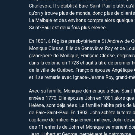
Charlevoix. Il s’établit à Baie-Saint-Paul plutôt qu
qu’on y trouve plus de monde, donc plus de clients
La Malbaie et des environs compte alors quelque 
Saint-Paul est deux fois plus élevée.
En 1801, à l’église presbytérienne St Andrew de 
Monique Clesse, fille de Geneviève Roy et de Loui
grand-père de Monique, François Clesse, originair
dans la colonie en 1728 et agit à titre de premier 
de la ville de Québec. François épouse Angélique
et il se remarie avec Ignace-Jeanne Roy, grand-m
Avec sa famille, Monique déménage à Baie-Saint-Pa
années 1770. Elle épouse John en 1801 alors que 
Hélène, sont déjà nées. La famille habite près de l
de Baie-Saint-Paul. En 1803, John achète la terre 
capitaine de milice. Également milicien, John devie
des 11 enfants de John et Monique se marient dont,
Jean, Hubert et George, perpétuent le patronyme.