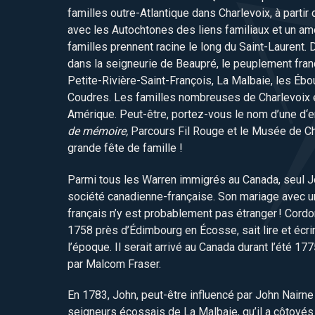
familles outre-Atlantique dans Charlevoix, à parti
avec les Autochtones des liens familiaux et un amo
familles prennent racine le long du Saint-Laurent. 
dans la seigneurie de Beaupré, le peuplement fran
Petite-Rivière-Saint-François, La Malbaie, les Ébo
Coudres. Les familles nombreuses de Charlevoix 
Amérique. Peut-être, portez-vous le nom d’une d‘e
de mémoire,
Parcours Fil Rouge et le Musée de Ch
grande fête de famille !
Parmi tous les Warren immigrés au Canada, seul Jo
société canadienne-française. Son mariage avec 
français n’y est probablement pas étranger ! Cordo
1758 près d’Édimbourg en Écosse, sait lire et écrir
l’époque. Il serait arrivé au Canada durant l’été 17
par Malcom Fraser.
En 1783, John, peut-être influencé par John Nairn
seigneurs écossais de La Malbaie, qu’il a côtoyés 