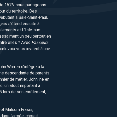
r de 1676, nous partageons
ur du territoire. Des
Débutant à Baie-Saint-Paul,
çais s’étend ensuite à
ulements et L’Isle-aux-
essaiment un peu partout en
ntre elles ? Avec
Passeurs
arlevoix vous invitent à une
hn Warren s’intègre à la
une descendante de parents
nnier de métier, John, né en
e, un atout important à
75 lors de son enrôlement,
e et Malcom Fraser,
dans l’armée, choisit